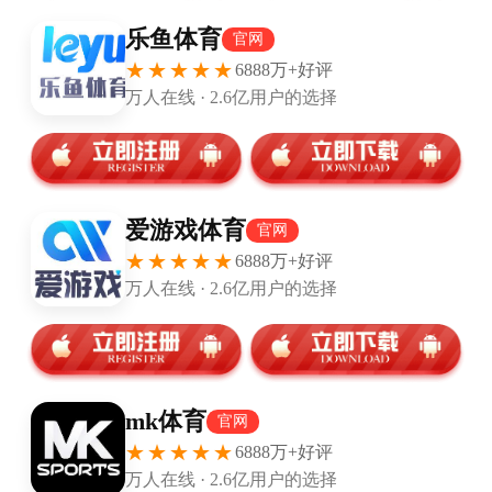
温州队官方公告
根据中国足球协会的调整安排，原定于2026年4月18日足协
杯第二轮大连可为对阵温州俱乐部，现调整为2026年4月19
日进行。请各位球迷合理安排观赛行程，由此带来的不便敬
请谅解！