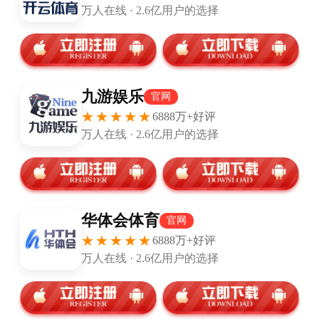
2026年4月19日进行。请各位球迷合理安排观赛行
程，由此带来的不便敬请谅解！...
北京时间3月31日，温州队官方发布公告，原定于4月18日
进行的足协杯第二轮大连可为vs温州队的比赛，调整至4月
19日进行。