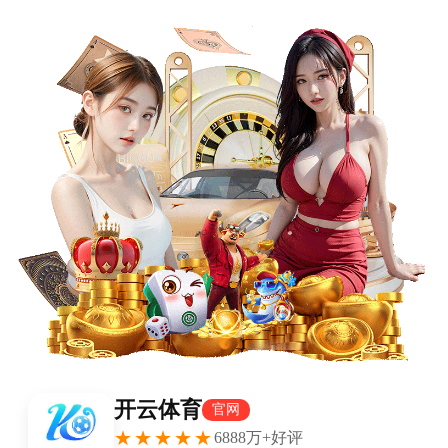
首页
nba
英超
意甲
法甲
德甲
西甲
欧冠
关于开云体育,KAIYUN,
开云体育官网,开云体育下载,开云体育app
首页
英超
正文
KAIYUN-官方：足协杯大连可为vs温州由4月18
日调整至4月19日进行
xiaoqiao
英超
2026-06-05
526
0
北京时间3月31日，温州队官方发布公告，原定于
4月18日进行的足协杯第二轮大连可为vs温州队的
比赛，调整至4月19日进行。温州队官方公告根据
中国足球协会的调整安排，原定于2026年4月18日
足协杯第二轮大连可为对阵温州俱乐部，现调整为