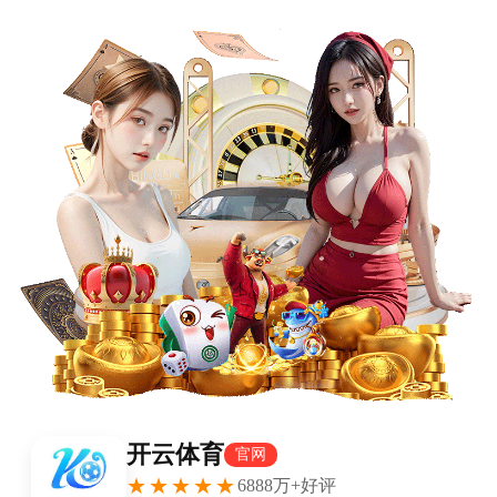
首页
nba
英超
意甲
法甲
德甲
西甲
欧冠
关于开云体育,KAIYUN,
开云体育官网,开云体育下载,开云体育app
首页
英超
正文
开云体育app-女足热身赛前，中国女足为前国
脚古雅沙举行退役仪式
xiaoqiao
英超
2026-06-04
540
0
6月3日讯 武汉国际足球邀请赛，中国女足1-2不敌
俄罗斯女足。本场比赛赛前，中国女足为前国脚古
雅沙举行了退役仪式。女足球员在场边列队鼓掌向
古雅沙致敬，中国足协也为她送上了纪念球衣。古
雅沙现年35岁，目前已经退役，她曾代表中国女