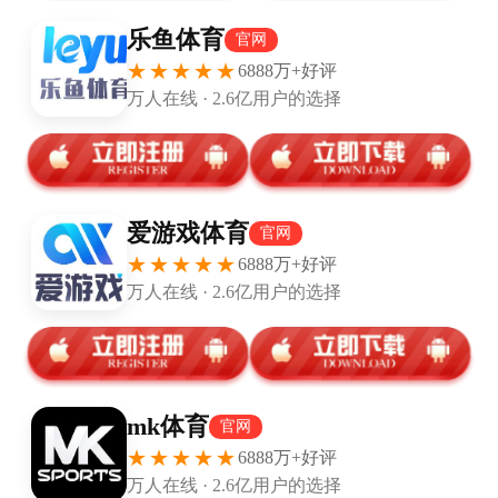
1. 虽然是第一次来里昂，但“享受这里的一切“，包括这站赛
事从酒店、交通车到训练场安排等各项服务，工作人员也很
友善。法餐很好，更关键是里昂的中餐也地道，不愧美食之
都；加上景色优美，每天都能拍很多美照——心情好，赛场
发挥也就好，而且是“每天都能有很好的发挥，每天都能再
进步一点点。“
2. 去年总决赛之后曾到法国参加了两站室内赛。虽然休赛期
还在比赛很辛苦，但逐渐琢磨出了如何打好室内网球。这些
积累起来的经验，本周果然用上了。
3. 张帅也送出祝福，”希望大家都健健康康的，永远都能去
面对所有的困难。“
这是张帅继去年诺丁汉站之后又一次打入巡回赛决赛，也是