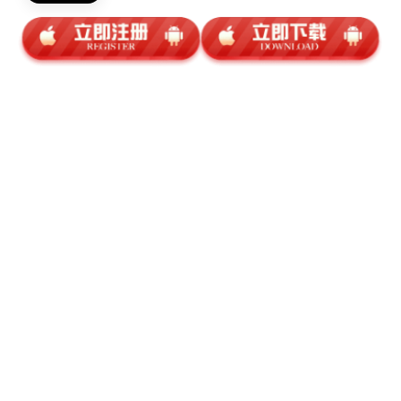
她职业生涯的第5个单打决赛，她将冲击的是单打第3冠。令
人欣喜的是，张帅的世界排名也将重返前50位。再加加油，
看能不能打回大满贯单打种子排名位。
由于长期保持单双打兼项，讲真，想要能够一直完美兼顾真
的很难。不妨首先确保大满贯发挥，而张帅这几年也有了
“大满贯女孩“的美名；至于巡回赛的单打，时不时能打进一
站赛事的半决赛甚至决赛，将单打排名也能保持住，其实也
是一个很好的策略。本周里昂站，张帅没有参加双打，专注
单打的她果然也打出了水准。