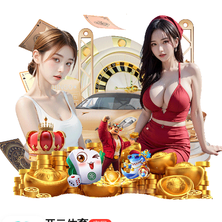
西甲
欧冠
关于我们
广厦3喜1忧！麦考尔提升明显，徐杰回
0
。这场比赛广东在攻守的压制力都非常强，这让他们前三节不断拉开分差，末
赛后迎来3喜1忧。麦考尔现在的提升是实质性的，特别是外援出现受伤的
为之前的一场加时赛让其彻底打出了进攻端自信，现在串联可以，防守的