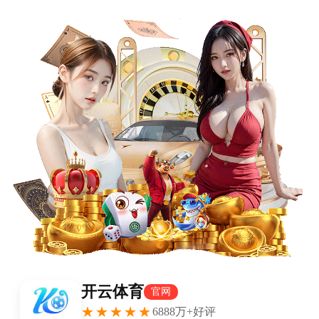
首页
nba
英超
意甲
法甲
德甲
西甲
欧冠
关于开云体育,KAIYUN,
开云体育官网,开云体育下载,开云体育app
首页
德甲
正文
开云体育下载-六台记者：拉波尔塔当选巴萨主
席，我认为这对皇马是个好消息
xiaoqiao
德甲
2026-03-17
7799
0
3月16日讯 每体报道，拉波尔塔在巴塞罗那俱乐部
主席选举中再次大获全胜，获得32934票，占总票
数的68.18%。维克托·丰特以14385票
（29.78%）位居第二。尽管拉波尔塔赢得了选
举，但他要到2026年7月1日才会正式就任，任期